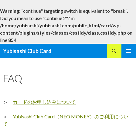
Warning
: "continue" targeting switch is equivalent to "break".
Did you mean to use "continue 2"? in
/home/yubisashi/yubisashi.com/public_html/card/wp-
content/plugins/styles/classes/csstidy/class.csstidy.php
on
line
854
検
Yubisashi Club Card
索
コ
メインメ
ン
ニュー
テ
FAQ
ン
ツ
へ
ス
キ
＞
カードのお申し込みについて
ッ
プ
＞
Yubisashi Club Card（NEO MONEY）のご利用につい
て