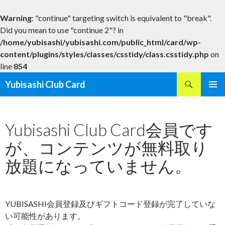
Warning
: "continue" targeting switch is equivalent to "break".
Did you mean to use "continue 2"? in
/home/yubisashi/yubisashi.com/public_html/card/wp-
content/plugins/styles/classes/csstidy/class.csstidy.php
on
line
854
検
Yubisashi Club Card
索
コ
メインメ
ン
ニュー
テ
Yubisashi Club Card会員です
ン
ツ
が、コンテンツが無料取り
へ
ス
放題になっていません。
キ
ッ
プ
YUBISASHI会員登録及びギフトコード登録が完了していな
い可能性があります。